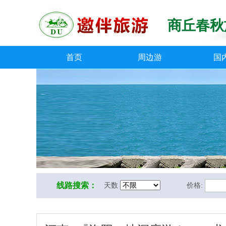
商丘春秋
首页
周边游
国
线路搜索：
天数
价格: