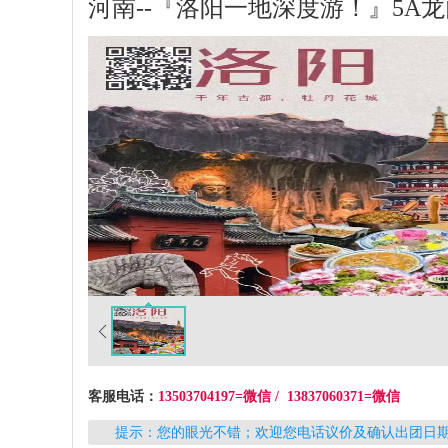
河南--『洛阳一地深度游！』5A
客服电话：
13503704197=微信 / 13837060371=微信
提示：您的眼光不错；欢迎您电话议价及确认出团日