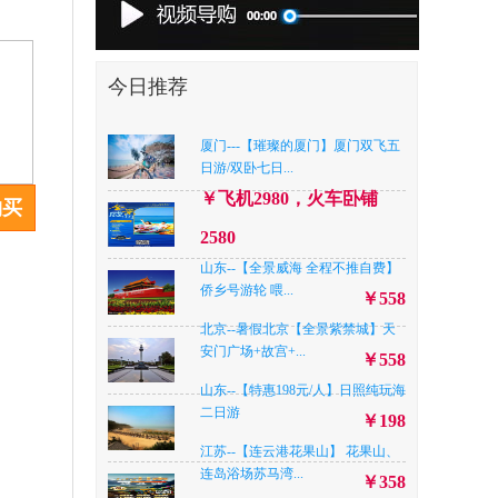
今日推荐
厦门---【璀璨的厦门】厦门双飞五
日游/双卧七日...
￥飞机2980，火车卧铺
购买
2580
山东--【全景威海 全程不推自费】
侨乡号游轮 喂...
￥558
北京--暑假北京【全景紫禁城】天
安门广场+故宫+...
￥558
山东--【特惠198元/人】日照纯玩海
二日游
￥198
江苏--【连云港花果山】 花果山、
连岛浴场苏马湾...
￥358