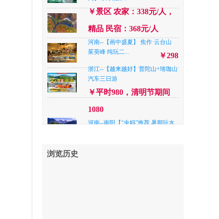
精品 民宿：368元/人
￥景区 农家：338元/人，
北京--暑期跟着课本游北京 •亲子四
精品 民宿：368元/人
日游
￥798
河南--【画中盛夏】 焦作·云台山
陕西--【高品西安 】赠送演出《西
茱萸峰 纯玩二...
￥298
安千古情》+兵...
￥428
浙江--【越来越好】普陀山+珞珈山
山西--【峡谷柔情】——山西长治♥
汽车三日游
壶关八泉峡纯...
￥378
￥平时980，清明节期间
山东--【趣海边·日照海洋公园➕灯
1080
塔、世帆赛基...
￥298
河南--南阳【“央妈”推荐 暑期玩水
山西--免门票【太行第一瀑】赤壁
新去处 升级...
￥398
悬流+太行五指山...
￥298
河南--洛阳「夏遇仙山」老君山.追
浏览历史
河南--平顶山【一日游】国家4A级
梦谷.鸡冠洞.纯...
尧山大峡谷漂流...
￥248
￥精品快捷¥338/人，四星
江苏— 【至尊连云港亲子游】深度
品质¥ 368元/人，准五品质
纯玩连云港4A...
￥298
42
山东--【王牌青岛】青岛极地海洋