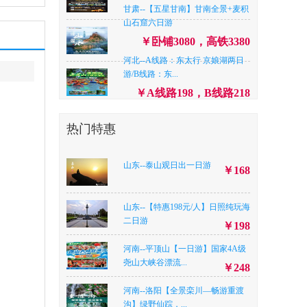
甘肃--【五星甘南】甘南全景+麦积
山石窟六日游
￥卧铺3080，高铁3380
河北--A线路：东太行 京娘湖两日
游/B线路：东...
￥A线路198，B线路218
河南--【‘夏一站’去漂流】洛阳重渡
沟+老君山大...
热门特惠
￥398
河南--平顶山休闲尧山想马河大峡
谷漂流+想马河景...
山东--泰山观日出一日游
￥358
￥168
江苏--【盛夏南京】牛首山.大屠杀
纪念馆.鸡鸣寺...
￥338
山东--【特惠198元/人】日照纯玩海
二日游
湖北--【坐着游轮进重庆】船游长
￥198
江：连续坐8个小...
￥899
河南--平顶山【一日游】国家4A级
河南--洛阳【全景栾川—畅游重渡
尧山大峡谷漂流...
￥248
沟】绿野仙踪，...
河南--洛阳【全景栾川—畅游重渡
￥景区 农家：338元/人，
沟】绿野仙踪，...