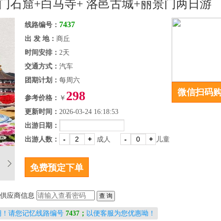
龙门石窟+白马寺+ 洛邑古城+丽景门两日游
7437
线路编号：
出 发 地：
商丘
时间安排：
2天
交通方式：
汽车
团期计划：
每周六
微信扫码
298
参考价格：
￥
更新时间：
2026-03-24 16:18:53
出游日期：
-
+
-
+
出游人数：
成人
儿童
供应商信息
期！请您记忆线路编号
7437；
以便客服为您优惠呦！