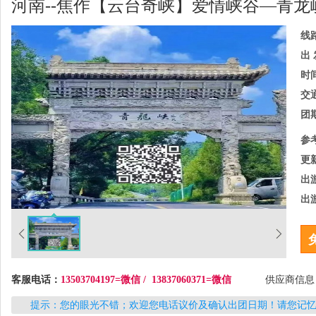
河南--焦作【云台奇峡】爱情峡谷—青龙
线
出 
时
交
团
参
更
出
出
客服电话：
13503704197=微信 / 13837060371=微信
供应商信
提示：您的眼光不错；欢迎您电话议价及确认出团日期！请您记