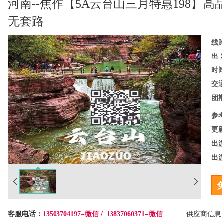
河南--焦作【5A云台山三月特惠198
无套路
线
出 
时
交
团
参
更
出
出
客服电话：
13503704197=微信 / 13837060371=微信
供应商信