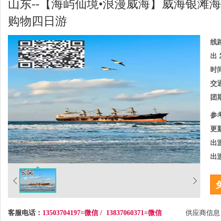
山东--【海屿仙境•浪漫威海】威海银滩
购物四日游
线
出 
时
交
团
参
更
出
出
客服电话：
13503704197=微信 / 13837060371=微信
供应商信