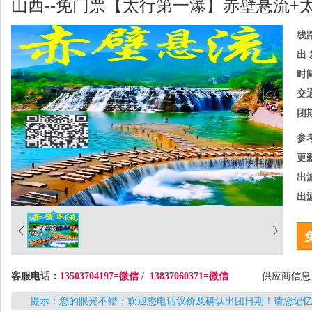
山西--免门票【太行第一瀑】赤壁悬流+
线
出 
时
交
团
参
更
出
出
客服电话：
13503704197=微信 / 13837060371=微信
供应商信
提示：您的眼光不错；欢迎您电话议价及确认出团日期！请您记