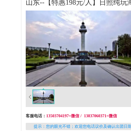
山东--【特惠198元/人】日照纯
客服电话：
13503704197=微信 / 13837060371=微信
提示：您的眼光不错；欢迎您电话议价及确认出团日