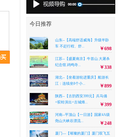
今日推荐
山东--【高端舒适威海】升级半卧
车 不赶行程、舒...
￥698
购买
江苏--【盛夏南京】牛首山.大屠杀
纪念馆.鸡鸣寺...
￥338
湖北--【坐着游轮进重庆】船游长
江：连续坐8个小...
￥899
陕西--【古韵西安399元】兵马俑
+驼铃演出+古城烽...
￥399
河南--平顶山【一日游】国家4A级
尧山大峡谷漂流...
￥248
厦门---【璀璨的厦门】厦门双飞五