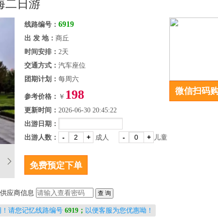
玩海二日游
6919
线路编号：
出 发 地：
商丘
时间安排：
2天
交通方式：
汽车座位
团期计划：
每周六
微信扫码
198
参考价格：
￥
更新时间：
2026-06-30 20:45:22
出游日期：
-
+
-
+
出游人数：
成人
儿童
供应商信息
期！请您记忆线路编号
6919；
以便客服为您优惠呦！