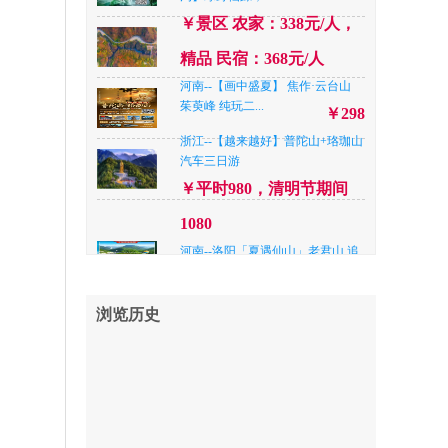
河南--【‘夏一站’去漂流】洛阳重渡
￥景区 农家：338元/人，
沟+老君山大...
￥398
精品 民宿：368元/人
河南--平顶山休闲尧山想马河大峡
河南--【画中盛夏】 焦作·云台山
谷漂流+想马河景...
￥358
茱萸峰 纯玩二...
￥298
河南--洛阳【全景栾川—畅游重渡
浙江--【越来越好】普陀山+珞珈山
沟】绿野仙踪，...
汽车三日游
￥景区 农家：338元/人，
￥平时980，清明节期间
精品 民宿：368元/人
1080
北京--暑期跟着课本游北京 •亲子四
河南--洛阳「夏遇仙山」老君山.追
日游
￥798
梦谷.鸡冠洞.纯...
陕西--【高品西安 】赠送演出《西
￥精品快捷¥338/人，四星
浏览历史
安千古情》+兵...
￥428
品质¥ 368元/人，准五品质
山西--【峡谷柔情】——山西长治♥
42
壶关八泉峡纯...
￥378
河南--南阳【“央妈”推荐 暑期玩水
山东--【趣海边·日照海洋公园➕灯
新去处 升级...
￥398
塔、世帆赛基...
￥298