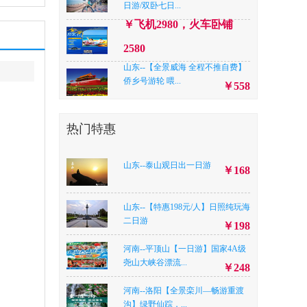
日游/双卧七日...
￥飞机2980，火车卧铺
2580
山东--【全景威海 全程不推自费】
侨乡号游轮 喂...
￥558
北京--暑假北京【全景紫禁城】天
安门广场+故宫+...
￥558
热门特惠
山东--【特惠198元/人】日照纯玩海
二日游
￥198
山东--泰山观日出一日游
￥168
江苏--【连云港花果山】 花果山、
连岛浴场苏马湾...
￥358
山东--【特惠198元/人】日照纯玩海
甘肃--【五星甘南】甘南全景+麦积
二日游
￥198
山石窟六日游
河南--平顶山【一日游】国家4A级
￥卧铺3080，高铁3380
尧山大峡谷漂流...
￥248
河北--A线路：东太行 京娘湖两日
游/B线路：东...
河南--洛阳【全景栾川—畅游重渡
￥A线路198，B线路218
沟】绿野仙踪，...