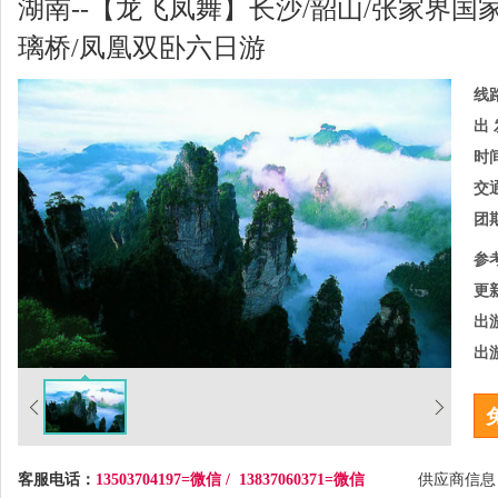
湖南--【龙飞凤舞】长沙/韶山/张家界国
璃桥/凤凰双卧六日游
线
出 
时
交
团
参
更
出
出
客服电话：
13503704197=微信 / 13837060371=微信
供应商信