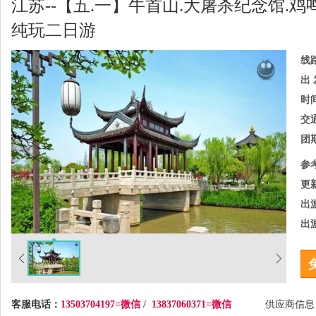
江苏--【五.一】牛首山.大屠杀纪念馆.鸡
纯玩二日游
线
出 
时
交
团
参
更
出
出
客服电话：
13503704197=微信 / 13837060371=微信
供应商信