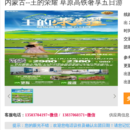
内蒙古--王的荣耀 草原高铁奢享五日游
线
出 
时
交
团
参
更
出
出
客服电话：
13503704197=微信 / 13837060371=微信
供应商信
提示：您的眼光不错；欢迎您电话议价及确认出团日期！请您记