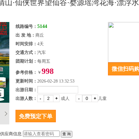
清山·仙侠世界望仙谷·婺源瑶湾花海·漂浮
5144
线路编号：
出 发 地：
商丘
时间安排：
4天
交通方式：
汽车
团期计划：
每周五
微信扫码
998
参考价格：
￥
更新时间：
2026-02-28 13:32:53
出游日期：
-
+
-
+
出游人数：
成人
儿童
供应商信息