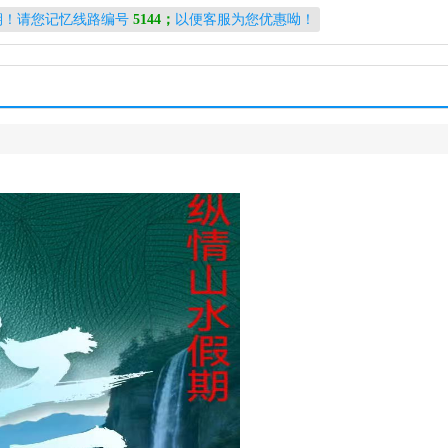
期！请您记忆线路编号
5144；
以便客服为您优惠呦！