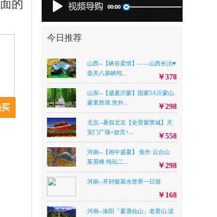
水面的
今日推荐
山西--【峡谷柔情】——山西长治♥
壶关八泉峡纯...
￥378
山东--【盛夏沂蒙】国家5A沂蒙山.
蒙童胜境.世外...
￥298
购买
北京--暑假北京【全景紫禁城】天
安门广场+故宫+...
￥558
河南--【画中盛夏】 焦作·云台山
茱萸峰 纯玩二...
￥298
河南--开封银基水世界一日游
￥168
河南--洛阳「夏遇仙山」老君山.追