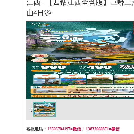
江西--【四钻江西全含版】巨蟒三
山4日游
客服电话：
13503704197=微信 / 13837060371=微信