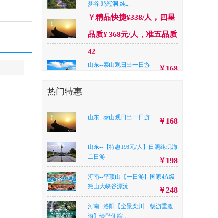
梦谷.鸡冠洞.纯...
￥精品快捷¥338/人，四星
品质¥ 368元/人，准五品质
42
山东--泰山观日出一日游
￥168
浙江--普陀山+珞珈山双祈福深度礼
热门特惠
佛,纯玩三日游
￥980
河南--新乡八里沟天界山两日游
山东--泰山观日出一日游
￥168
￥299
湖北--【坐着游轮进重庆】船游长
江：连续坐8个小...
山东--【特惠198元/人】日照纯玩海
￥899
二日游
￥198
陕西--【高品西安 】赠送演出《西
安千古情》+兵...
￥428
河南--平顶山【一日游】国家4A级
尧山大峡谷漂流...
安徽--【畅玩黄山】黄山翡翠谷宏
￥248
村三日游
￥798/898
河南--洛阳【全景栾川—畅游重渡
山东--【尊享双岛 威海刘公岛|养马
沟】绿野仙踪，...