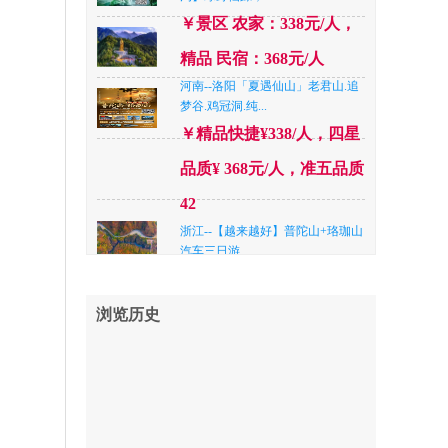
岛】网红威海...
￥798
￥景区 农家：338元/人，
江苏--【连云港花果山】 花果山、
精品 民宿：368元/人
连岛浴场苏马湾...
￥358
河南--洛阳「夏遇仙山」老君山.追
山东--【好“海”呦 纯玩三整天 准三
梦谷.鸡冠洞.纯...
酒店含空调...
￥498
￥精品快捷¥338/人，四星
山东--「纯玩威海」含侨乡号或船
品质¥ 368元/人，准五品质
游布鲁维斯号I火...
￥558
42
山东--【特惠198元/人】日照纯玩海
浙江--【越来越好】普陀山+珞珈山
二日游
￥198
汽车三日游
河南--洛阳【王牌对王牌】尧山大
￥平时980，清明节期间
峡谷漂流VS老...
￥398
1080
浏览历史
河南--南阳【“央妈”推荐 暑期玩水
河南--【画中盛夏】 焦作·云台山
新去处 升级...
￥398
茱萸峰 纯玩二...
￥298
河南--平顶山【一日游】国家4A级
河南--南阳【“央妈”推荐 暑期玩水
尧山大峡谷漂流...
新去处 升级...
￥248
￥398