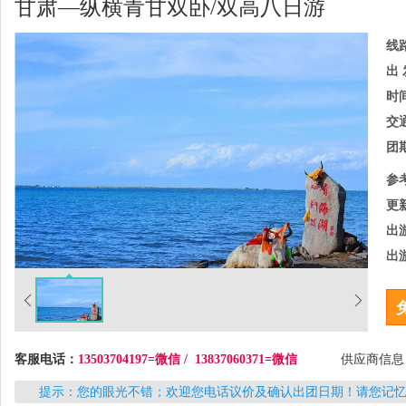
甘肃—纵横青甘双卧/双高八日游
线
出 
时
交
团
参
更
出
出
客服电话：
13503704197=微信 / 13837060371=微信
供应商信
提示：您的眼光不错；欢迎您电话议价及确认出团日期！请您记