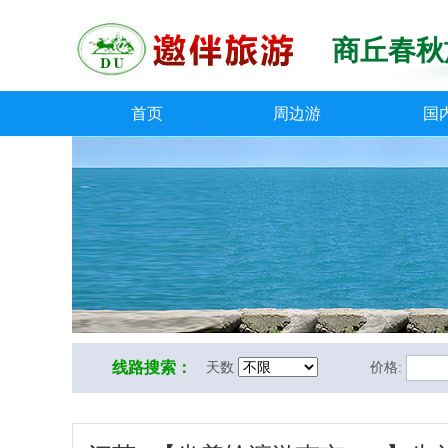
商丘春秋
首页
周边游
国
线路搜索：
天数
价格: