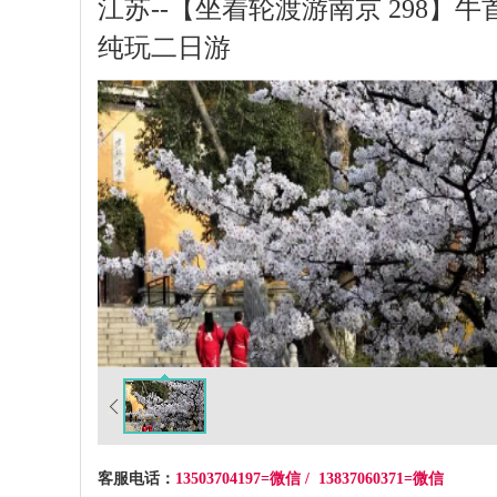
江苏--【坐着轮渡游南京 298
纯玩二日游
客服电话：
13503704197=微信 / 13837060371=微信