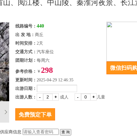
】牛首山、阅江楼、中山陵、秦淮河夜景、长江
440
线路编号：
出 发 地：
商丘
时间安排：
2天
交通方式：
汽车座位
团期计划：
每周六
微信扫码
298
参考价格：
￥
更新时间：
2025-04-29 12:46:35
出游日期：
-
+
-
+
出游人数：
成人
儿童
供应商信息