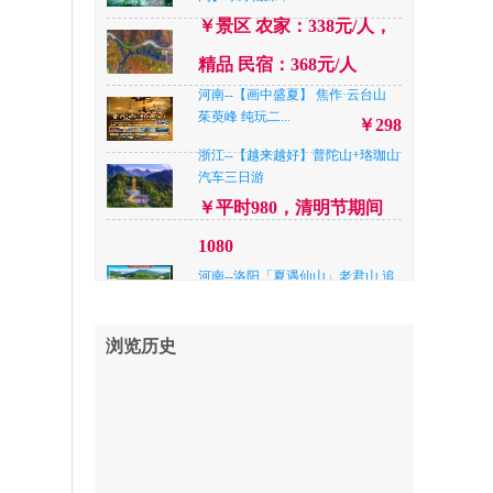
￥398
￥景区 农家：338元/人，
河南--洛阳【王牌山水】王府竹
海”+天河大峡谷纯...
￥298
精品 民宿：368元/人
河南--【画中盛夏】 焦作·云台山
河南--洛阳【全景栾川—畅游重渡
茱萸峰 纯玩二...
沟】绿野仙踪，...
￥298
￥景区 农家：338元/人，
浙江--【越来越好】普陀山+珞珈山
汽车三日游
精品 民宿：368元/人
￥平时980，清明节期间
湖北--特种兵出行—5A武功山+5A
橘子洲高端纯玩...
1080
￥788
河南--洛阳「夏遇仙山」老君山.追
山东--【尊享双岛 威海刘公岛|养马
梦谷.鸡冠洞.纯...
岛】网红威海...
￥798
￥精品快捷¥338/人，四星
河南--新乡八里沟一日游
浏览历史
￥158
品质¥ 368元/人，准五品质
山东--高端游，临沂海洋世界+琅琊
古城+多岛海+准...
42
￥358
河南--南阳【“央妈”推荐 暑期玩水
河南--焦作【中国版“仙本那”——
新去处 升级...
峰林峡】碧水...
￥398
￥198