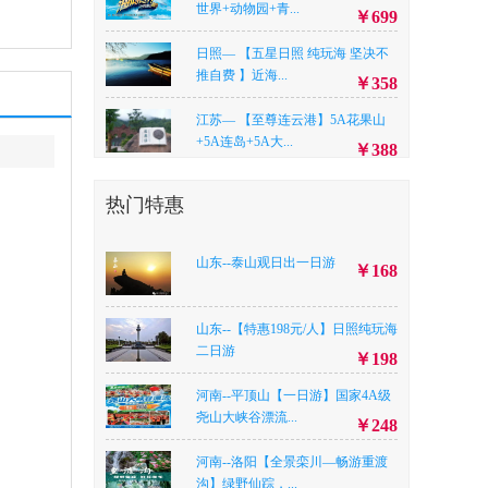
世界+动物园+青...
￥699
日照— 【五星日照 纯玩海 坚决不
推自费 】近海...
￥358
江苏— 【至尊连云港】5A花果山
+5A连岛+5A大...
￥388
河南--【画中盛夏】 焦作·云台山
热门特惠
茱萸峰 纯玩二...
￥298
河南--《王者峡谷★全军出击》 信
山东--泰山观日出一日游
￥168
阳金刚台峡谷漂...
￥238
河北--A线路：东太行 京娘湖两日
山东--【特惠198元/人】日照纯玩海
游/B线路：东...
二日游
￥198
￥A线路198，B线路218
河南--平顶山【一日游】国家4A级
河南--平顶山3号线【（白+黑）放
尧山大峡谷漂流...
肆玩】【尧山天...
￥248
￥368
河南--洛阳【王牌对王牌】尧山大
河南--洛阳【全景栾川—畅游重渡
峡谷漂流VS老...
沟】绿野仙踪，...