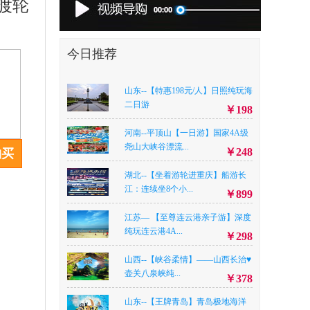
渡轮
今日推荐
山东--【特惠198元/人】日照纯玩海
二日游
￥198
河南--平顶山【一日游】国家4A级
尧山大峡谷漂流...
￥248
购买
湖北--【坐着游轮进重庆】船游长
江：连续坐8个小...
￥899
江苏— 【至尊连云港亲子游】深度
纯玩连云港4A...
￥298
山西--【峡谷柔情】——山西长治♥
壶关八泉峡纯...
￥378
山东--【王牌青岛】青岛极地海洋